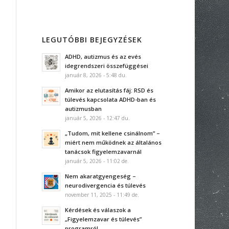
LEGUTÓBBI BEJEGYZÉSEK
ADHD, autizmus és az evés
idegrendszeri összefüggései
január 8, 2026 - 5:48 du.
Amikor az elutasítás fáj: RSD és
túlevés kapcsolata ADHD-ban és
autizmusban
január 5, 2026 - 12:47 du.
„Tudom, mit kellene csinálnom” –
miért nem működnek az általános
tanácsok figyelemzavarnál
január 5, 2026 - 11:02 de.
Nem akaratgyengeség –
neurodivergencia és túlevés
november 11, 2025 - 11:49 de.
Kérdések és válaszok a
„Figyelemzavar és túlevés”
programról