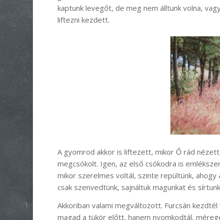
kaptunk levegőt, de meg nem álltunk volna, vag
liftezni kezdett.
A gyomrod akkor is liftezett, mikor Ő rád nézett
megcsókolt. Igen, az első csókodra is emlékszem
mikor szerelmes voltál, szinte repültünk, ahogy 
csak szenvedtünk, sajnáltuk magunkat és sírtunk
Akkoriban valami megváltozott. Furcsán kezdtél 
magad a tükör előtt, hanem nyomkodtál, méreg