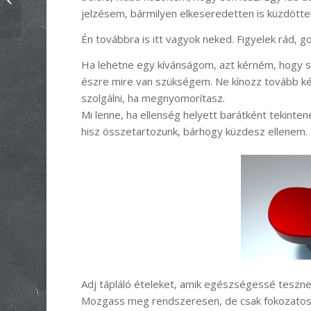
jelzésem, bármilyen elkeseredetten is küzdött
Én továbbra is itt vagyok neked. Figyelek rád, g
Ha lehetne egy kívánságom, azt kérném, hogy szer
észre mire van szükségem. Ne kínozz tovább kérle
szolgálni, ha megnyomorítasz.
Mi lenne, ha ellenség helyett barátként tekinte
hisz összetartozunk, bárhogy küzdesz ellenem.
Adj tápláló ételeket, amik egészségessé tesznek,
Mozgass meg rendszeresen, de csak fokozatosan