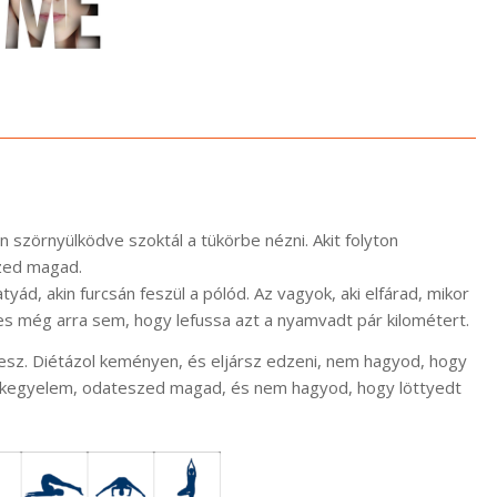
an szörnyülködve szoktál a tükörbe nézni. Akit folyton
rzed magad.
yád, akin furcsán feszül a pólód. Az vagyok, aki elfárad, mikor
pes még arra sem, hogy lefussa azt a nyamvadt pár kilométert.
sz. Diétázol keményen, és eljársz edzeni, nem hagyod, hogy
s kegyelem, odateszed magad, és nem hagyod, hogy löttyedt