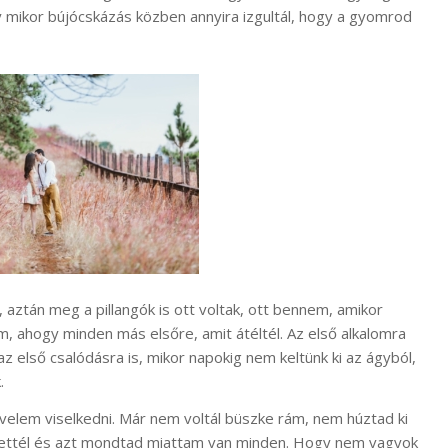
y mikor bújócskázás közben annyira izgultál, hogy a gyomrod
, aztán meg a pillangók is ott voltak, ott bennem, amikor
, ahogy minden más elsőre, amit átéltél. Az első alkalomra
az első csalódásra is, mikor napokig nem keltünk ki az ágyból,
.
velem viselkedni. Már nem voltál büszke rám, nem húztad ki
ettél és azt mondtad miattam van minden. Hogy nem vagyok