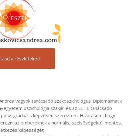
tasd a részleteket!
i Andrea vagyok tanácsadó szakpszichológus. Diplomáimat a
yegyetem pszichológia szakán és az ELTE tanácsadó
 posztgraduális képzésén szereztem. Hivatásom, hogy
zerezni az embereknek a normális, szélsőségektől mentes,
 étkezés képességét.