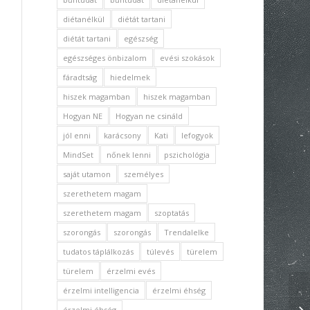
diétanélkül
diétát tartani
diétát tartani
egészség
egészséges önbizalom
evési szokások
fáradtság
hiedelmek
hiszek magamban
hiszek magamban
Hogyan NE
Hogyan ne csináld
jól enni
karácsony
Kati
lefogyok
MindSet
nőnek lenni
pszichológia
saját utamon
személyes
szerethetem magam
szerethetem magam
szoptatás
szorongás
szorongás
Trendalelke
tudatos táplálkozás
túlevés
türelem
türelem
érzelmi evés
érzelmi intelligencia
érzelmi éhség
érzelmi éhség