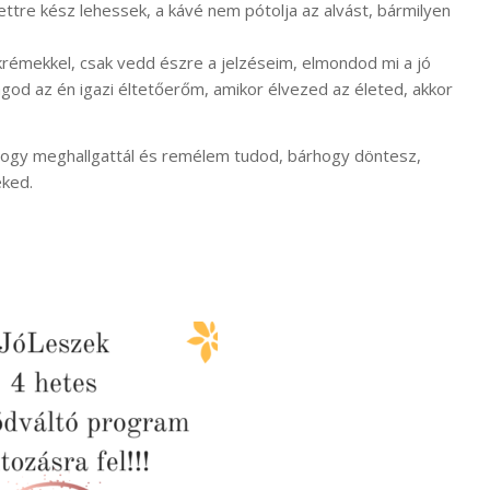
ettre kész lehessek, a kávé nem pótolja az alvást, bármilyen
 krémekkel, csak vedd észre a jelzéseim, elmondod mi a jó
god az én igazi éltetőerőm, amikor élvezed az életed, akkor
hogy meghallgattál és remélem tudod, bárhogy döntesz,
eked.