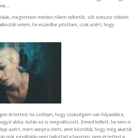
ünk….
ltalak, megtettem minden tőlem telhetőt, sőt sokszor többet
lalkoztál velem, ha eszedbe jutottam, csak azért, hogy
égen értetted, ha szóltam, hogy szükségem van folyadékra,
hagyd abba. Aztán ez is megváltozott. Enned kellett, ha nem is
 épp azért, mert annyira ízlett, amit kóstoltál, hogy még akartál
után már egyáltalán nem hallottad a hangom, nem értetted a