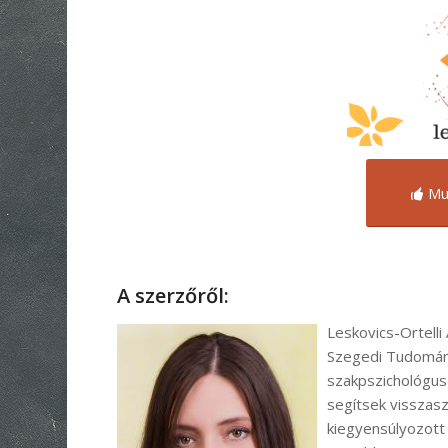
Mu
A szerzőről:
Leskovics-Ortell
Szegedi Tudomán
szakpszichológus
segítsek visszas
kiegyensúlyozott