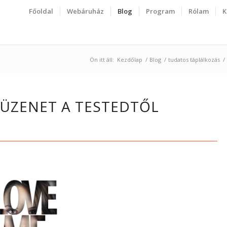
Főoldal
Webáruház
Blog
Program
Rólam
K
Ön itt áll:
Kezdőlap
/
Blog
/
tudatos táplálkozás
/
– ÜZENET A TESTEDTŐL