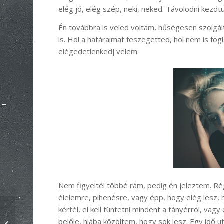
elég jó, elég szép, neki, neked. Távolodni kezdt
Én továbbra is veled voltam, hűségesen szolgá
is. Hol a határaimat feszegetted, hol nem is fog
elégedetlenkedj velem.
Nem figyeltél többé rám, pedig én jeleztem. R
élelemre, pihenésre, vagy épp, hogy elég lesz, 
kértél, el kell tüntetni mindent a tányérról, vagy
belőle, hiába közöltem, hogy sok lesz. Egy idő 
Boldog Új Évet 2020!