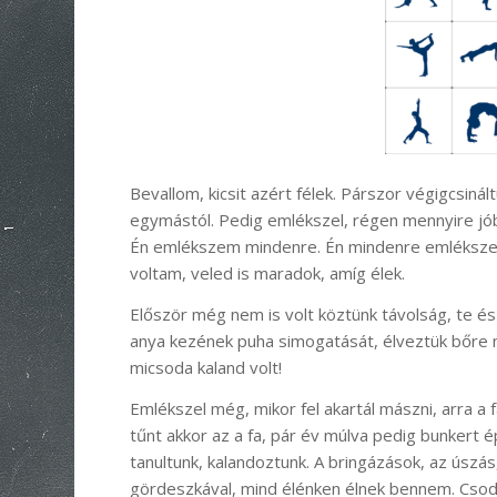
Bevallom, kicsit azért félek. Párszor végigcsin
egymástól. Pedig emlékszel, régen mennyire jób
Én emlékszem mindenre. Én mindenre emlékszem
voltam, veled is maradok, amíg élek.
Először még nem is volt köztünk távolság, te é
anya kezének puha simogatását, élveztük bőre me
micsoda kaland volt!
Emlékszel még, mikor fel akartál mászni, arra a
tűnt akkor az a fa, pár év múlva pedig bunkert
tanultunk, kalandoztunk. A bringázások, az úszá
gördeszkával, mind élénken élnek bennem. Csoda 