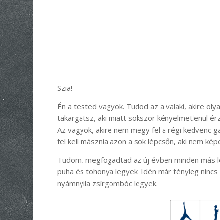
Szia!
Én a tested vagyok. Tudod az a valaki, akire oly
takargatsz, aki miatt sokszor kényelmetlenül é
Az vagyok, akire nem megy fel a régi kedvenc gat
fel kell másznia azon a sok lépcsőn, aki nem ké
Tudom, megfogadtad az új évben minden más le
puha és tohonya legyek. Idén már tényleg ninc
nyámnyila zsírgombóc legyek.