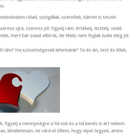
em.
ondoskodom rólad, szolgállak, szeretlek, bármit is teszel.
ess újra, szeress jól. Figyelj rám, értékelj, tisztelj, vedd
k, mert bár sokat elbírok, de félek, nem foglak tudni elég jól
nél rám? Ha szövetségesek lehetnénk? Te és én, test és lélek,
 figyelj a mennyiségre a túl sok és a túl kevés is árt nekem.
, kíméletesen, ne várd el tőlem, hogy olyat tegyek, amire