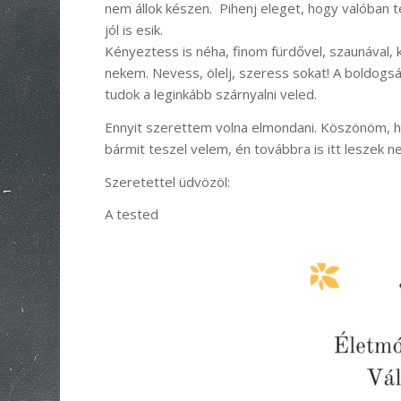
nem állok készen. Pihenj eleget, hogy valóban t
jól is esik.
Kényeztess is néha, finom fürdővel, szaunával,
nekem. Nevess, ölelj, szeress sokat! A boldogsá
tudok a leginkább szárnyalni veled.
Ennyit szerettem volna elmondani. Köszönöm, 
bármit teszel velem, én továbbra is itt leszek n
Szeretettel üdvözöl:
A tested