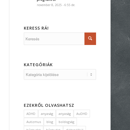
november 8, 2025 - 6:55 de.
KERESS RÁ!
KATEGÓRIÁK
EZEKRŐL OLVASHATSZ
ADHD
anyaság
anyaság
AuDHD
Autizmus
blog
boldogság
bűntudat
bűntudat
diétanélkül