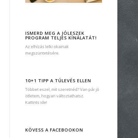
ISMERD MEG A JÓLESZEK
PROGRAM TELJES KÍNÁLATÁT!
Az elhízás lelki okainak
megszüntetésére.
10+1 TIPP A TÚLEVÉS ELLEN
Többet eszel, mit szeretnéd? Van pár jó
ötletem, hogyan változtathatsz.
Kattints ide!
KÖVESS A FACEBOOKON