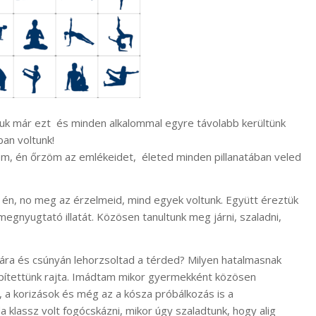
áltuk már ezt és minden alkalommal egyre távolabb kerültünk
an voltunk!
, én őrzöm az emlékeidet, életed minden pillanatában veled
s én, no meg az érzelmeid, mind egyek voltunk. Együtt éreztük
gnyugtató illatát. Közösen tanultunk meg járni, szaladni,
 fára és csúnyán lehorzsoltad a térded? Milyen hatalmasnak
 építettünk rajta. Imádtam mikor gyermekként közösen
s, a korizások és még az a kósza próbálkozás is a
klassz volt fogócskázni, mikor úgy szaladtunk, hogy alig