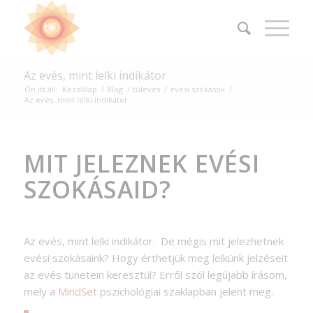
Az evés, mint lelki indikátor
Ön itt áll:
Kezdőlap
/
Blog
/
túlevés
/
evési szokások
/
Az evés, mint lelki indikátor
MIT JELEZNEK EVÉSI
SZOKÁSAID?
Az evés, mint lelki indikátor. De mégis mit jelezhetnek
evési szokásaink? Hogy érthetjük meg lelkünk jelzéseit
az evés tünetein keresztül? Erről szól legújabb írásom,
mely a
MindSet
pszichológiai szaklapban jelent meg.