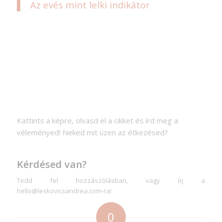
Az evés mint lelki indikátor
Kattints a képre, olvasd el a cikket és írd meg a
véleményed! Neked mit üzen az étkezésed?
Kérdésed van?
Tedd fel hozzászólásban, vagy írj a
hello@leskovicsandrea.com-ra!
0