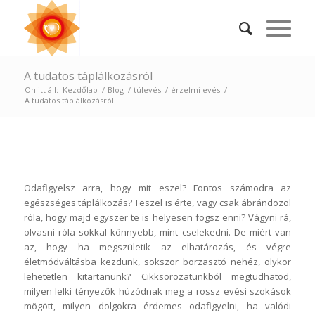
A tudatos táplálkozásról
Ön itt áll:
Kezdőlap
/
Blog
/
túlevés
/
érzelmi evés
/
A tudatos táplálkozásról
Odafigyelsz arra, hogy mit eszel? Fontos számodra az
egészséges táplálkozás? Teszel is érte, vagy csak ábrándozol
róla, hogy majd egyszer te is helyesen fogsz enni? Vágyni rá,
olvasni róla sokkal könnyebb, mint cselekedni. De miért van
az, hogy ha megszületik az elhatározás, és végre
életmódváltásba kezdünk, sokszor borzasztó nehéz, olykor
lehetetlen kitartanunk? Cikksorozatunkból megtudhatod,
milyen lelki tényezők húzódnak meg a rossz evési szokások
mögött, milyen dolgokra érdemes odafigyelni, ha valódi