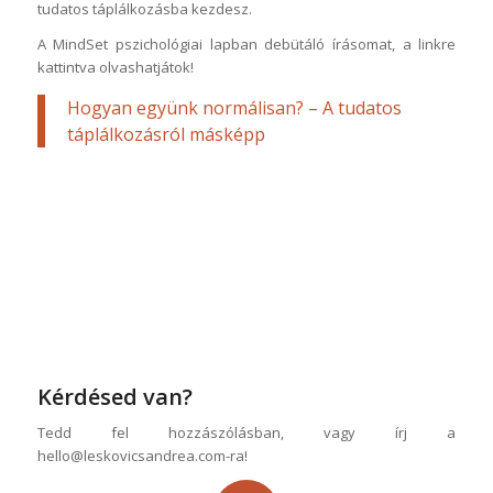
tudatos táplálkozásba kezdesz.
A MindSet pszichológiai lapban debütáló írásomat, a linkre
kattintva olvashatjátok!
Hogyan együnk normálisan? – A tudatos
táplálkozásról másképp
Kérdésed van?
Tedd fel hozzászólásban, vagy írj a
hello@leskovicsandrea.com-ra!